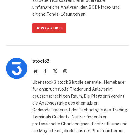
aktuellen Kursdaten bietet boerse.de
umfangreiche Analysen, den BCDI-Index und
eigene Fonds-Lösungen an.
3828
ARTIKEL
stock3
Website
Facebook
X
Instagram
(Twitter)
Über stock3 stock3 ist die zentrale „Homebase“
für anspruchsvolle Trader und Anleger im
deutschsprachigen Raum. Die Plattform vereint
die Analysestärke des ehemaligen
GodmodeTrader mit der Technologie des Trading-
Terminals Guidants. Nutzer finden hier
professionelle Chartanalysen, Echtzeitkurse und
die Möglichkeit, direkt aus der Plattform heraus