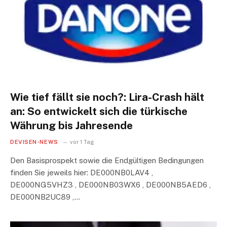
Wie tief fällt sie noch?: Lira-Crash hält
an: So entwickelt sich die türkische
Währung bis Jahresende
DEVISEN-NEWS
vor 1 Tag
Den Basisprospekt sowie die Endgültigen Bedingungen
finden Sie jeweils hier: DE000NB0LAV4 ,
DE000NG5VHZ3 , DE000NB03WX6 , DE000NB5AED6 ,
DE000NB2UC89 ,…