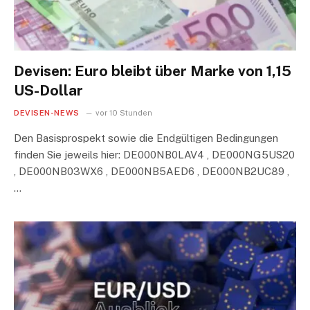
Devisen: Euro bleibt über Marke von 1,15
US-Dollar
DEVISEN-NEWS
vor 10 Stunden
Den Basisprospekt sowie die Endgültigen Bedingungen
finden Sie jeweils hier: DE000NB0LAV4 , DE000NG5US20
, DE000NB03WX6 , DE000NB5AED6 , DE000NB2UC89 ,
…