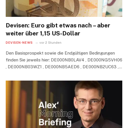
Devisen: Euro gibt etwas nach – aber
weiter über 1,15 US-Dollar
DEVISEN-NEWS
vor 2 Stunden
Den Basisprospekt sowie die Endgültigen Bedingungen
finden Sie jeweils hier: DE000NB0LAV4 , DE000NG5VH06
, DE000NB03WZ1 , DE000NB5AED6 , DE000NB2UC63 ,…