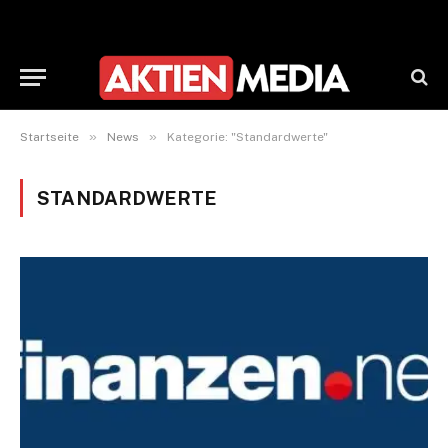
»
»
Startseite
News
Kategorie: "Standardwerte"
STANDARDWERTE