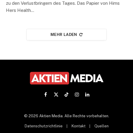
zu den Verlustbringern des Tages. Das Papier von Hims
Hers Health…
MEHR LADEN
Facebook
X
TikTok
Instagram
LinkedIn
(Twitter)
© 2026 Aktien Media. Alle Rechte vorbehalten.
Datenschutzrichtlinie
Kontakt
Quellen