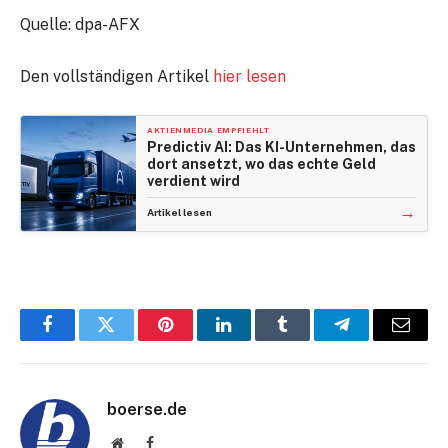
Quelle: dpa-AFX
Den vollständigen Artikel
hier lesen
AKTIENMEDIA EMPFIEHLT
Predictiv AI: Das KI-Unternehmen, das
dort ansetzt, wo das echte Geld
verdient wird
→
Artikel lesen
Facebook
Twitter
Pinterest
LinkedIn
Tumblr
Telegram
E-
Mail
boerse.de
Website
Facebook