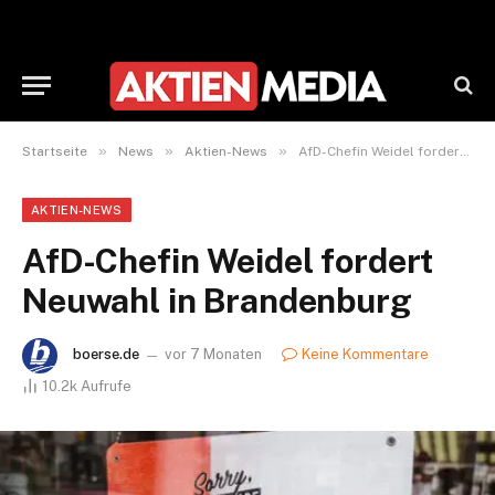
»
»
»
Startseite
News
Aktien-News
AfD-Chefin Weidel fordert Neuwahl in Brandenburg
AKTIEN-NEWS
AfD-Chefin Weidel fordert
Neuwahl in Brandenburg
boerse.de
vor 7 Monaten
Keine Kommentare
10.2k
Aufrufe