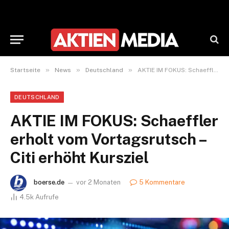
»
»
»
Startseite
News
Deutschland
AKTIE IM FOKUS: Schaeffler erholt vom Vortagsrutsch – Citi erhöht Kursziel
DEUTSCHLAND
AKTIE IM FOKUS: Schaeffler
erholt vom Vortagsrutsch –
Citi erhöht Kursziel
boerse.de
vor 2 Monaten
5 Kommentare
4.5k
Aufrufe