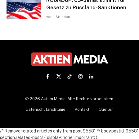
ROUNDUP: US-Senat stimmt für
Gesetz zu Russland-Sanktionen
vor 4 Stunden
Facebook
X
TikTok
Instagram
LinkedIn
(Twitter)
© 2026 Aktien Media. Alle Rechte vorbehalten.
Datenschutzrichtlinie
Kontakt
Quellen
/* Remove related articles only from post 95581 */ body.postid-95581
section.related-posts { display: none !important; }