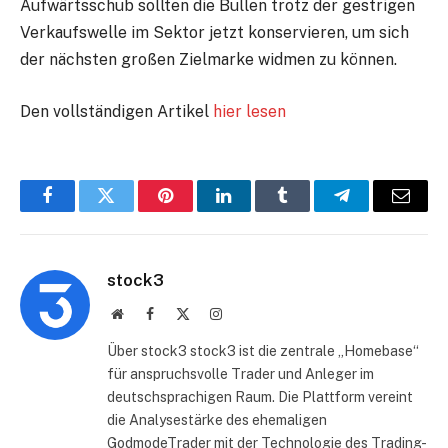
Aufwärtsschub sollten die Bullen trotz der gestrigen
Verkaufswelle im Sektor jetzt konservieren, um sich
der nächsten großen Zielmarke widmen zu können.
Den vollständigen Artikel
hier lesen
Facebook
Twitter
Pinterest
LinkedIn
Tumblr
Telegram
E-
Mail
stock3
Website
Facebook
X
Instagram
(Twitter)
Über stock3 stock3 ist die zentrale „Homebase“
für anspruchsvolle Trader und Anleger im
deutschsprachigen Raum. Die Plattform vereint
die Analysestärke des ehemaligen
GodmodeTrader mit der Technologie des Trading-