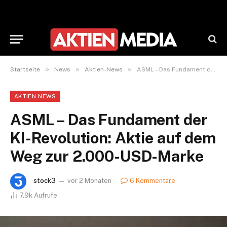
»
»
»
Startseite
News
Aktien-News
ASML – Das Fundament der KI-Revolution: Aktie auf dem Weg zur 2.000-USD-Marke
AKTIEN-NEWS
ASML – Das Fundament der
KI-Revolution: Aktie auf dem
Weg zur 2.000-USD-Marke
stock3
vor 2 Monaten
6 Kommentare
7.9k
Aufrufe