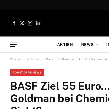
Facebook
X
Instagram
LinkedIn
(Twitter)
AKTIEN
NEWS
I
»
»
»
Startseite
News
Rohstoffe-News
BASF Ziel 55 Euro… und
ROHSTOFFE-NEWS
BASF Ziel 55 Euro…
Goldman bei Chemie 