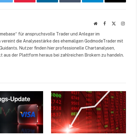
k
Twitter
Pinterest
LinkedIn
Tumblr
Telegram
E-
Mail
Website
Facebook
X
Instag
(Twitter)
omebase“ für anspruchsvolle Trader und Anleger im
 vereint die Analysestärke des ehemaligen GodmodeTrader mit
Guidants. Nutzer finden hier professionelle Chartanalysen,
kt aus der Plattform heraus bei zahlreichen Brokern zu handeln.