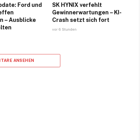
pdate: Ford und
SK HYNIX verfehlt
effen
Gewinnerwartungen – KI-
n – Ausblicke
Crash setzt sich fort
lten
vor 6 Stunden
TARE ANSEHEN