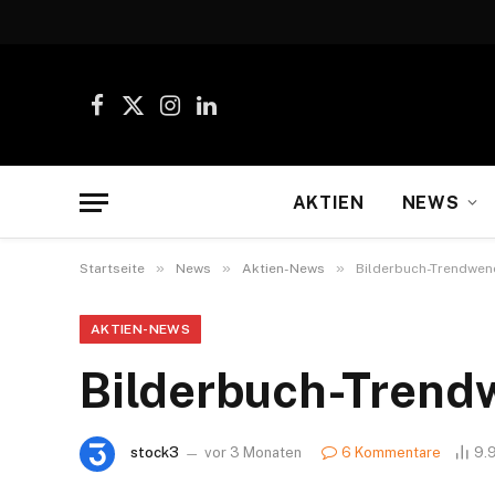
Facebook
X
Instagram
LinkedIn
(Twitter)
AKTIEN
NEWS
»
»
»
Startseite
News
Aktien-News
Bilderbuch-Trendwen
AKTIEN-NEWS
Bilderbuch-Trendw
stock3
vor 3 Monaten
6 Kommentare
9.