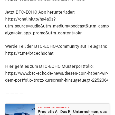
Jetzt BTC-ECHO App herunterladen:
https://onelink.to/hs4a9z?
utm_source=audio&utm_medium=podcast&utm_camp
aign=okr_app_promo&utm_content=okr
Werde Teil der BTC-ECHO-Community auf Telegram:
https://t.me/btcechochat
Hier geht es zum BTC-ECHO Musterportfolio:
https://www.btc-echo.de/news/diesen-coin-haben-wir-
dem-portfolio-trotz-kurscrash-hinzugefuegt-225236/
————
AKTIENMEDIA EMPFIEHLT
Predictiv AI: Das KI-Unternehmen, das