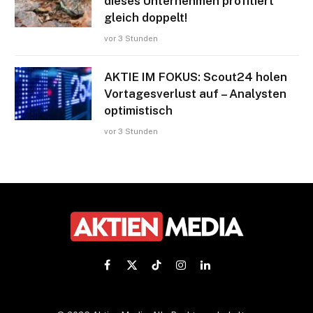
dieses Unternehmen profitiert
gleich doppelt!
vor 3 Stunden
AKTIE IM FOKUS: Scout24 holen
Vortagesverlust auf – Analysten
optimistisch
vor 3 Stunden
Facebook
X
TikTok
Instagram
LinkedIn
(Twitter)