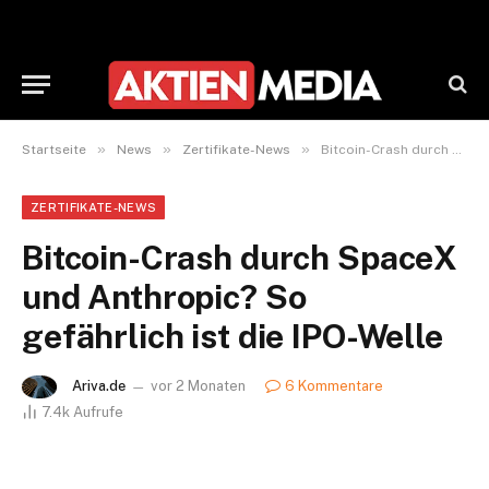
»
»
»
Startseite
News
Zertifikate-News
Bitcoin-Crash durch SpaceX und Anthropic? So gefährlich ist die IPO-Welle
ZERTIFIKATE-NEWS
Bitcoin-Crash durch SpaceX
und Anthropic? So
gefährlich ist die IPO-Welle
Ariva.de
vor 2 Monaten
6 Kommentare
7.4k
Aufrufe