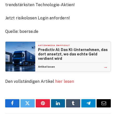
trendstärksten Technologie-Aktien!
Jetzt risikolosen Login anfordern!
Quelle: boerse.de
AKTIENMEDIA EMPFIEHLT
Predictiv AI: Das KI-Unternehmen, das
dort ansetzt, wo das echte Geld
verdient wird
→
Artikel lesen
Den vollständigen Artikel
hier lesen
Facebook
Twitter
Pinterest
LinkedIn
Tumblr
Telegram
E-
Mail