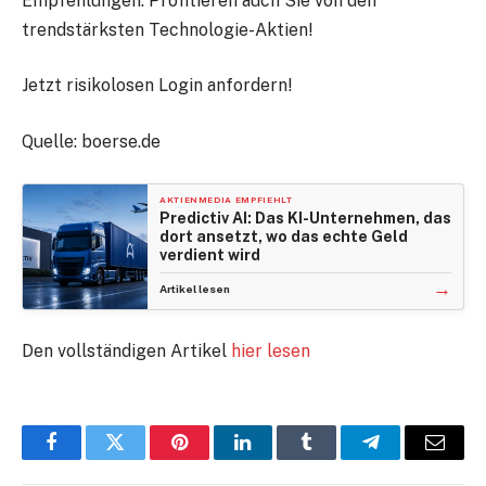
Empfehlungen. Profitieren auch Sie von den
trendstärksten Technologie-Aktien!
Jetzt risikolosen Login anfordern!
Quelle: boerse.de
AKTIENMEDIA EMPFIEHLT
Predictiv AI: Das KI-Unternehmen, das
dort ansetzt, wo das echte Geld
verdient wird
→
Artikel lesen
Den vollständigen Artikel
hier lesen
Facebook
Twitter
Pinterest
LinkedIn
Tumblr
Telegram
E-