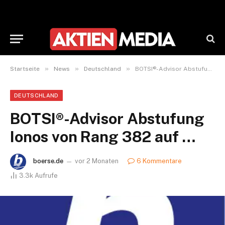
»
»
»
Startseite
News
Deutschland
BOTSI®-Advisor Abstufung Ionos von Rang 382 auf …
DEUTSCHLAND
BOTSI®-Advisor Abstufung
Ionos von Rang 382 auf …
boerse.de
vor 2 Monaten
6 Kommentare
3.3k
Aufrufe