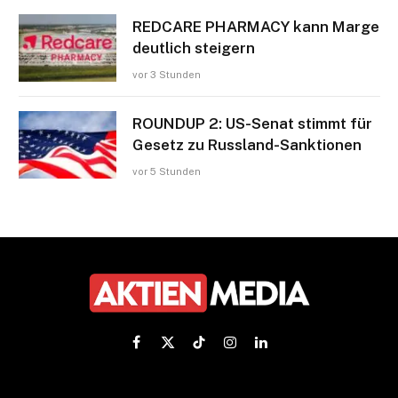
REDCARE PHARMACY kann Marge
deutlich steigern
vor 3 Stunden
ROUNDUP 2: US-Senat stimmt für
Gesetz zu Russland-Sanktionen
vor 5 Stunden
Facebook
X
TikTok
Instagram
LinkedIn
(Twitter)