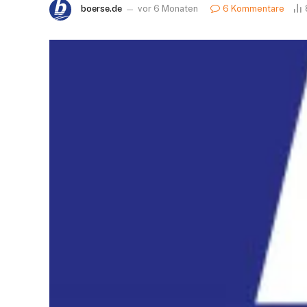
boerse.de
vor 6 Monaten
6 Kommentare