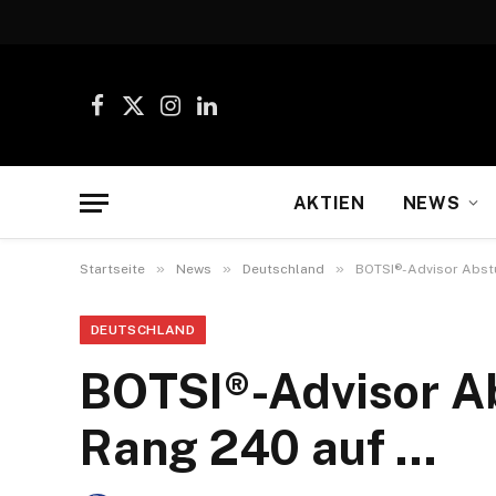
Facebook
X
Instagram
LinkedIn
(Twitter)
AKTIEN
NEWS
»
»
»
Startseite
News
Deutschland
BOTSI®-Advisor Abstu
DEUTSCHLAND
BOTSI®-Advisor Ab
Rang 240 auf …