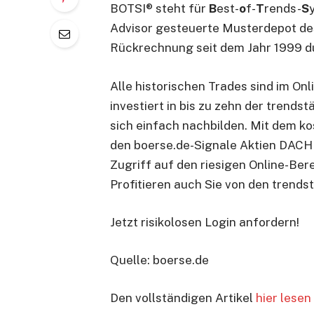
BOTSI® steht für
B
est-
o
f-
T
rends-
S
Advisor gesteuerte Musterdepot des
Rückrechnung seit dem Jahr 1999 d
Alle historischen Trades sind im On
investiert in bis zu zehn der trend
sich einfach nachbilden. Mit dem ko
den boerse.de-Signale Aktien DACH 
Zugriff auf den riesigen Online-Ber
Profitieren auch Sie von den trend
Jetzt risikolosen Login anfordern!
Quelle: boerse.de
Den vollständigen Artikel
hier lesen