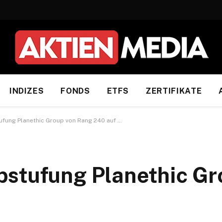
INDIZES
FONDS
ETFS
ZERTIFIKATE
fung Planethic Group von Rang 240 auf …
stufung Planethic Gr