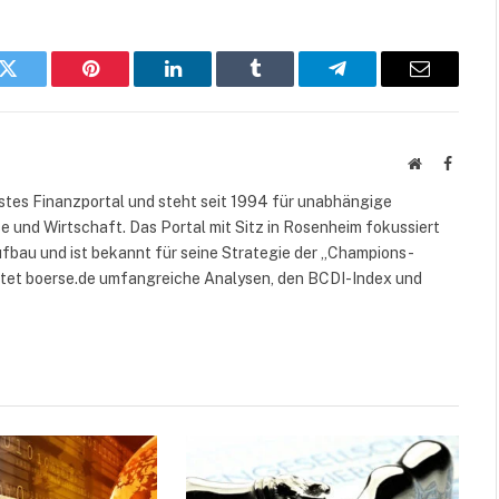
k
Twitter
Pinterest
LinkedIn
Tumblr
Telegram
E-
Mail
Website
Facebo
rstes Finanzportal und steht seit 1994 für unabhängige
 und Wirtschaft. Das Portal mit Sitz in Rosenheim fokussiert
fbau und ist bekannt für seine Strategie der „Champions-
etet boerse.de umfangreiche Analysen, den BCDI-Index und