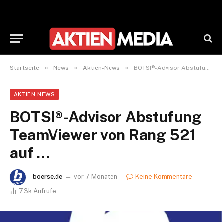
»
»
»
Startseite
News
Aktien-News
BOTSI®-Advisor Abstufung TeamViewer von Rang 521 auf …
AKTIEN-NEWS
BOTSI®-Advisor Abstufung
TeamViewer von Rang 521
auf …
boerse.de
vor 7 Monaten
Keine Kommentare
7.3k
Aufrufe