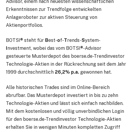
Advisor, einem nach neuesten wissenschaftlichen
Erkenntnissen zur Trendfolge entwickelten
Anlageroboter zur aktiven Steuerung von
Aktienportfolios.
BOTSI® steht für
B
est-
o
f-
T
rends-
S
ystem-
I
nvestment, wobei das vom BOTSI®-Advisor
gesteuerte Musterdepot des boerse.de-Trendinvestor
Technologie-Aktien in der Rückrechnung seit dem Jahr
1999 durchschnittlich
26,2% p.a.
gewonnen hat.
Alle historischen Trades sind im Online-Bereich
abrufbar. Das Musterdepot investiert in bis zu zehn
Technologie-Aktien und lässt sich einfach nachbilden.
Mit dem kostenlosen und völlig unverbindlichen Login
für den boerse.de-Trendinvestor Technologie-Aktien
erhalten Sie in wenigen Minuten kompletten Zugriff