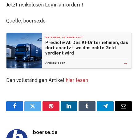
Jetzt risikolosen Login anfordern!
Quelle: boerse.de
AKTIENMEDIA EMPFIEHLT
Predictiv AI: Das KI-Unternehmen, das
dort ansetzt, wo das echte Geld
verdient wird
→
Artikel lesen
Den vollständigen Artikel
hier lesen
Facebook
Twitter
Pinterest
LinkedIn
Tumblr
Telegram
E-
Mail
boerse.de