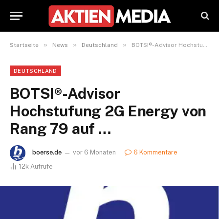
»
»
»
Startseite
News
Deutschland
BOTSI®-Advisor Hochstufung 2G Energy von Rang 79 auf …
DEUTSCHLAND
BOTSI®-Advisor
Hochstufung 2G Energy von
Rang 79 auf …
boerse.de
vor 6 Monaten
6 Kommentare
12k
Aufrufe