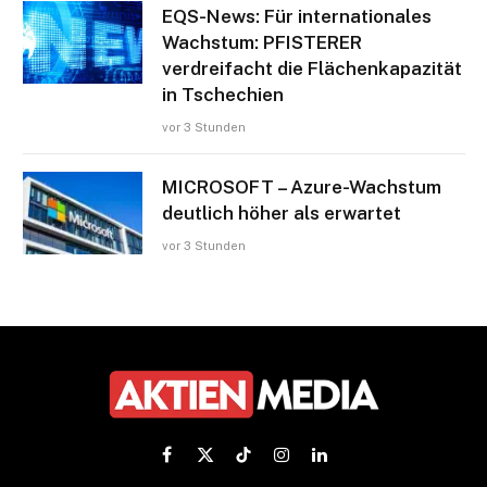
EQS-News: Für internationales
Wachstum: PFISTERER
verdreifacht die Flächenkapazität
in Tschechien
vor 3 Stunden
MICROSOFT – Azure-Wachstum
deutlich höher als erwartet
vor 3 Stunden
Facebook
X
TikTok
Instagram
LinkedIn
(Twitter)