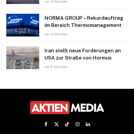
vor 3 Stunden
NORMA GROUP – Rekordauftrag
im Bereich Thermomanagement
vor 3 Stunden
Iran stellt neue Forderungen an
USA zur Straße von Hormus
vor 5 Stunden
Facebook
X
TikTok
Instagram
LinkedIn
(Twitter)