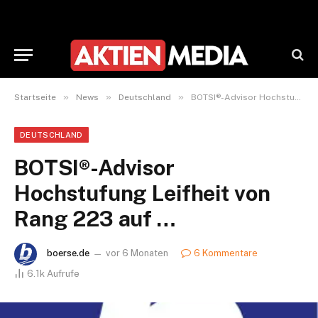
»
»
»
Startseite
News
Deutschland
BOTSI®-Advisor Hochstufung Leifheit von Rang 223 auf …
DEUTSCHLAND
BOTSI®-Advisor
Hochstufung Leifheit von
Rang 223 auf …
boerse.de
vor 6 Monaten
6 Kommentare
6.1k
Aufrufe