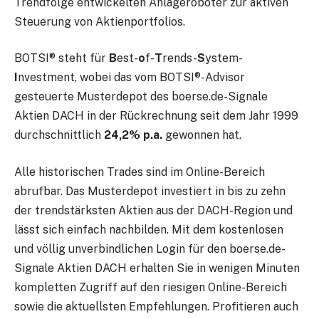
Trendfolge entwickelten Anlageroboter zur aktiven
Steuerung von Aktienportfolios.
BOTSI® steht für
B
est-
o
f-
T
rends-
S
ystem-
I
nvestment, wobei das vom BOTSI®-Advisor
gesteuerte Musterdepot des boerse.de-Signale
Aktien DACH in der Rückrechnung seit dem Jahr 1999
durchschnittlich
24,2% p.a.
gewonnen hat.
Alle historischen Trades sind im Online-Bereich
abrufbar. Das Musterdepot investiert in bis zu zehn
der trendstärksten Aktien aus der DACH-Region und
lässt sich einfach nachbilden. Mit dem kostenlosen
und völlig unverbindlichen Login für den boerse.de-
Signale Aktien DACH erhalten Sie in wenigen Minuten
kompletten Zugriff auf den riesigen Online-Bereich
sowie die aktuellsten Empfehlungen. Profitieren auch