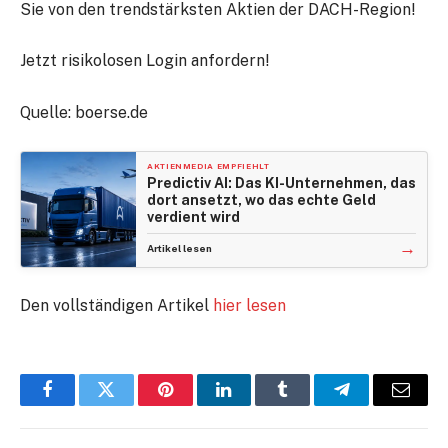
Sie von den trendstärksten Aktien der DACH-Region!
Jetzt risikolosen Login anfordern!
Quelle: boerse.de
AKTIENMEDIA EMPFIEHLT
Predictiv AI: Das KI-Unternehmen, das
dort ansetzt, wo das echte Geld
verdient wird
→
Artikel lesen
Den vollständigen Artikel
hier lesen
Facebook
Twitter
Pinterest
LinkedIn
Tumblr
Telegram
E-
Mail