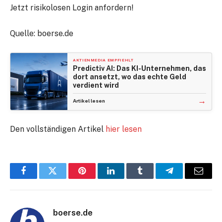
Jetzt risikolosen Login anfordern!
Quelle: boerse.de
AKTIENMEDIA EMPFIEHLT
Predictiv AI: Das KI-Unternehmen, das
dort ansetzt, wo das echte Geld
verdient wird
→
Artikel lesen
Den vollständigen Artikel
hier lesen
Facebook
Twitter
Pinterest
LinkedIn
Tumblr
Telegram
E-
Mail
boerse.de