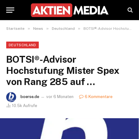
»
»
»
Startseite
News
Deutschland
BOTSI®-Advisor Hochstufung Mister Spex von Rang 285 auf …
DEUTSCHLAND
BOTSI®-Advisor
Hochstufung Mister Spex
von Rang 285 auf …
boerse.de
vor 6 Monaten
6 Kommentare
10.5k
Aufrufe