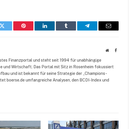
k
Twitter
Pinterest
LinkedIn
Tumblr
Telegram
E-
Mail
Website
Facebo
rstes Finanzportal und steht seit 1994 für unabhängige
 und Wirtschaft. Das Portal mit Sitz in Rosenheim fokussiert
fbau und ist bekannt für seine Strategie der „Champions-
etet boerse.de umfangreiche Analysen, den BCDI-Index und