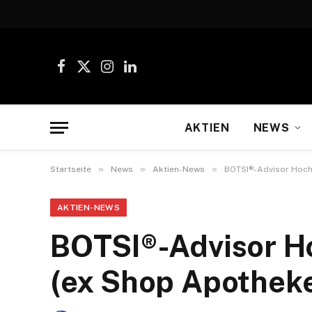
Facebook
X
Instagram
LinkedIn
(Twitter)
AKTIEN
NEWS
»
»
»
Startseite
News
Aktien-News
BOTSI®-Advisor Hoch
AKTIEN-NEWS
BOTSI®-Advisor H
(ex Shop Apotheke