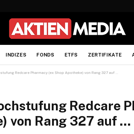
INDIZES
FONDS
ETFS
ZERTIFIKATE
stufung Redcare Pharmacy (ex Shop Apotheke) von Rang 327 auf …
ochstufung Redcare 
) von Rang 327 auf …