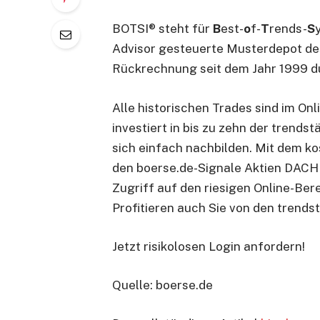
BOTSI® steht für
B
est-
o
f-
T
rends-
S
Advisor gesteuerte Musterdepot des
Rückrechnung seit dem Jahr 1999 d
Alle historischen Trades sind im On
investiert in bis zu zehn der trend
sich einfach nachbilden. Mit dem ko
den boerse.de-Signale Aktien DACH 
Zugriff auf den riesigen Online-Ber
Profitieren auch Sie von den trend
Jetzt risikolosen Login anfordern!
Quelle: boerse.de