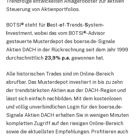
Trendfolge entwickelten Anlageroboter zur aktiven
Steuerung von Aktienportfolios.
BOTSI® steht für
B
est-
o
f-
T
rends-
S
ystem-
I
nvestment, wobei das vom BOTSI®-Advisor
gesteuerte Musterdepot des boerse.de-Signale
Aktien DACH in der Rückrechnung seit dem Jahr 1999
durchschnittlich
23,9% p.a.
gewonnen hat.
Alle historischen Trades sind im Online-Bereich
abrufbar. Das Musterdepot investiert in bis zu zehn
der trendstärksten Aktien aus der DACH-Region und
lässt sich einfach nachbilden. Mit dem kostenlosen
und völlig unverbindlichen Login für den boerse.de-
Signale Aktien DACH erhalten Sie in wenigen Minuten
kompletten Zugriff auf den riesigen Online-Bereich
sowie die aktuellsten Empfehlungen. Profitieren auch