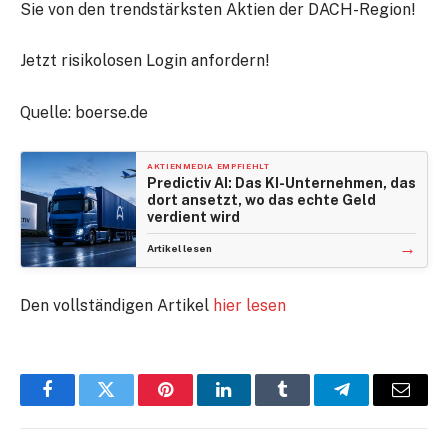
Sie von den trendstärksten Aktien der DACH-Region!
Jetzt risikolosen Login anfordern!
Quelle: boerse.de
AKTIENMEDIA EMPFIEHLT
Predictiv AI: Das KI-Unternehmen, das
dort ansetzt, wo das echte Geld
verdient wird
→
Artikel lesen
Den vollständigen Artikel
hier lesen
Facebook
Twitter
Pinterest
LinkedIn
Tumblr
Telegram
E-
Mail