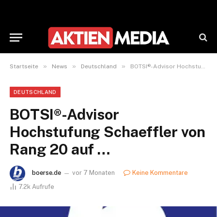
»
»
»
Startseite
News
Deutschland
BOTSI®-Advisor Hochstufung Schaeffler von Rang 20 auf …
DEUTSCHLAND
BOTSI®-Advisor
Hochstufung Schaeffler von
Rang 20 auf …
boerse.de
vor 7 Monaten
Keine Kommentare
7.2k
Aufrufe