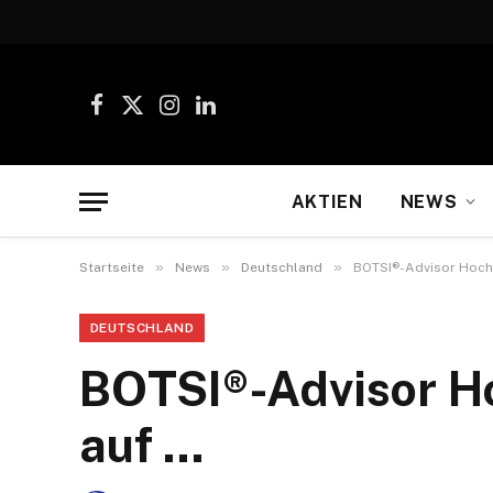
Facebook
X
Instagram
LinkedIn
(Twitter)
AKTIEN
NEWS
»
»
»
Startseite
News
Deutschland
BOTSI®-Advisor Hoch
DEUTSCHLAND
BOTSI®-Advisor H
auf …