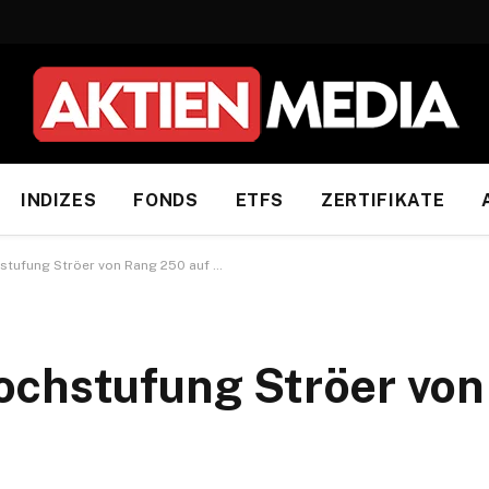
INDIZES
FONDS
ETFS
ZERTIFIKATE
stufung Ströer von Rang 250 auf …
ochstufung Ströer vo