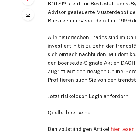
BOTSI® steht für
B
est-
o
f-
T
rends-
S
Advisor gesteuerte Musterdepot des
Rückrechnung seit dem Jahr 1999 d
Alle historischen Trades sind im On
investiert in bis zu zehn der trend
sich einfach nachbilden. Mit dem ko
den boerse.de-Signale Aktien DACH 
Zugriff auf den riesigen Online-Ber
Profitieren auch Sie von den trend
Jetzt risikolosen Login anfordern!
Quelle: boerse.de
Den vollständigen Artikel
hier lesen