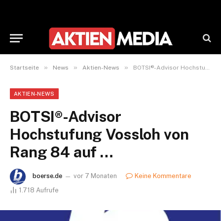
»
»
»
Startseite
News
Aktien-News
BOTSI®-Advisor Hochstufung Vossloh von Rang 84 auf …
AKTIEN-NEWS
BOTSI®-Advisor
Hochstufung Vossloh von
Rang 84 auf …
boerse.de
vor 7 Monaten
Keine Kommentare
1.718
Aufrufe