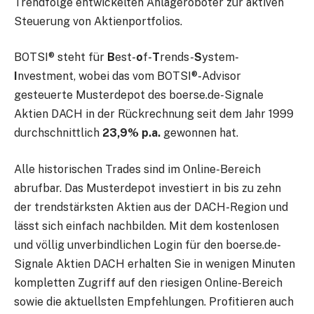
Trendfolge entwickelten Anlageroboter zur aktiven
Steuerung von Aktienportfolios.
BOTSI® steht für
B
est-
o
f-
T
rends-
S
ystem-
I
nvestment, wobei das vom BOTSI®-Advisor
gesteuerte Musterdepot des boerse.de-Signale
Aktien DACH in der Rückrechnung seit dem Jahr 1999
durchschnittlich
23,9% p.a.
gewonnen hat.
Alle historischen Trades sind im Online-Bereich
abrufbar. Das Musterdepot investiert in bis zu zehn
der trendstärksten Aktien aus der DACH-Region und
lässt sich einfach nachbilden. Mit dem kostenlosen
und völlig unverbindlichen Login für den boerse.de-
Signale Aktien DACH erhalten Sie in wenigen Minuten
kompletten Zugriff auf den riesigen Online-Bereich
sowie die aktuellsten Empfehlungen. Profitieren auch