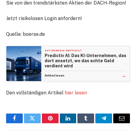
Sie von den trendstärksten Aktien der DACH-Region!
Jetzt risikolosen Login anfordern!
Quelle: boerse.de
AKTIENMEDIA EMPFIEHLT
Predictiv AI: Das KI-Unternehmen, das
dort ansetzt, wo das echte Geld
verdient wird
→
Artikel lesen
Den vollständigen Artikel
hier lesen
Facebook
Twitter
Pinterest
LinkedIn
Tumblr
Telegram
E-
Mail