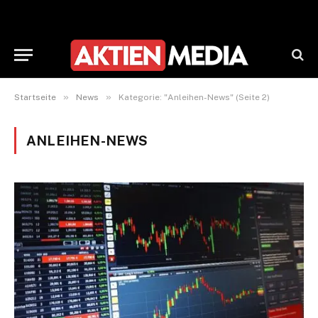
»
»
Startseite
News
Kategorie: "Anleihen-News" (Seite 2)
ANLEIHEN-NEWS