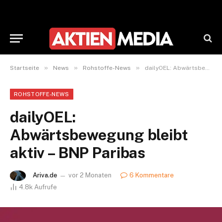
»
»
»
Startseite
News
Rohstoffe-News
dailyOEL: Abwärtsbewegung bleibt aktiv – BNP Paribas
ROHSTOFFE-NEWS
dailyOEL:
Abwärtsbewegung bleibt
aktiv – BNP Paribas
Ariva.de
vor 2 Monaten
6 Kommentare
4.8k
Aufrufe