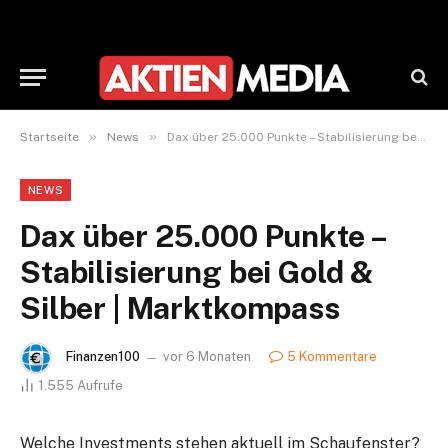
»
»
Startseite
News
Dax über 25.000 Punkte – Stabilisierung bei Gold & Silber | Marktkompass
NEWS
Dax über 25.000 Punkte –
Stabilisierung bei Gold &
Silber | Marktkompass
Finanzen100
vor 6 Monaten
5 Kommentare
1.555
Aufrufe
Welche Investments stehen aktuell im Schaufenster?