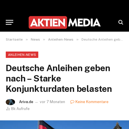
»
»
»
Startseite
News
Anleihen-News
Deutsche Anleihen geben nach – Starke Konjunkturdaten belasten
ANLEIHEN-NEWS
Deutsche Anleihen geben
nach – Starke
Konjunkturdaten belasten
Ariva.de
vor 7 Monaten
Keine Kommentare
8k
Aufrufe