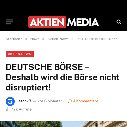
»
»
»
Startseite
News
Aktien-News
DEUTSCHE BÖRSE – Deshalb wird die Börse nicht disruptiert!
AKTIEN-NEWS
DEUTSCHE BÖRSE –
Deshalb wird die Börse nicht
disruptiert!
stock3
vor 6 Monaten
4 Kommentare
7.7k
Aufrufe