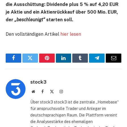
die Ausschüttung: Dividende plus 5 % auf 4,20 EUR
je Aktie und ein Aktienrückkauf über 500 Mio. EUR,
der
„beschleunigt“
starten soll.
Den vollständigen Artikel
hier lesen
Facebook
Twitter
Pinterest
LinkedIn
Tumblr
Telegram
E-
Mail
stock3
Website
Facebook
X
Instagram
(Twitter)
Über stock3 stock3 ist die zentrale „Homebase“
für anspruchsvolle Trader und Anleger im
deutschsprachigen Raum. Die Plattform vereint
die Analysestärke des ehemaligen