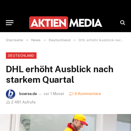
»
»
»
Startseite
News
Deutschland
DHL erhöht Ausblick nach starkem Quartal
DEUTSCHLAND
DHL erhöht Ausblick nach
starkem Quartal
boerse.de
vor 1 Monat
6 Kommentare
2.481
Aufrufe