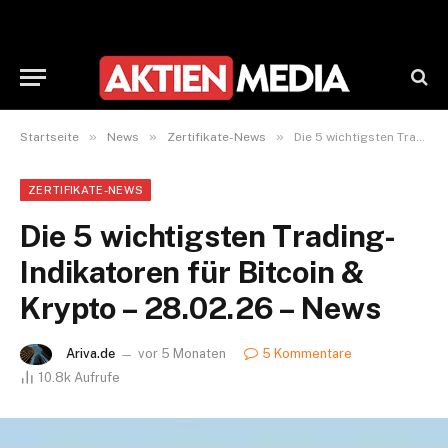
»
»
»
Startseite
News
Zertifikate-News
Die 5 wichtigsten Trading-Indikatoren für Bitcoin & Krypto – 28.02.26 – News
ZERTIFIKATE-NEWS
Die 5 wichtigsten Trading-
Indikatoren für Bitcoin &
Krypto – 28.02.26 – News
Ariva.de
vor 5 Monaten
5 Kommentare
10.8k
Aufrufe