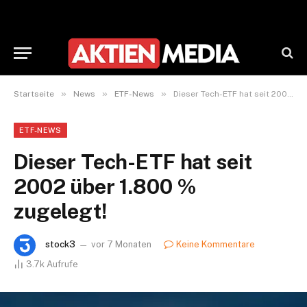
»
»
»
Startseite
News
ETF-News
Dieser Tech-ETF hat seit 2002 über 1.800 % zugelegt!
ETF-NEWS
Dieser Tech-ETF hat seit
2002 über 1.800 %
zugelegt!
stock3
vor 7 Monaten
Keine Kommentare
3.7k
Aufrufe