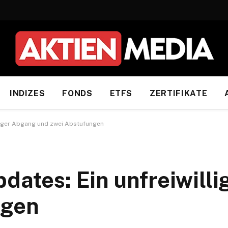
INDIZES
FONDS
ETFS
ZERTIFIKATE
lliger Abgang und zwei Abstufungen
dates: Ein unfreiwill
ngen