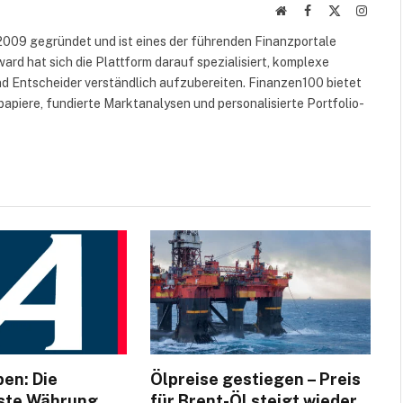
Website
Facebook
X
Instag
(Twitter)
009 gegründet und ist eines der führenden Finanzportale
rd hat sich die Plattform darauf spezialisiert, komplexe
d Entscheider verständlich aufzubereiten. Finanzen100 bietet
papiere, fundierte Marktanalysen und personalisierte Portfolio-
ben: Die
Ölpreise gestiegen – Preis
hste Währung
für Brent-Öl steigt wieder