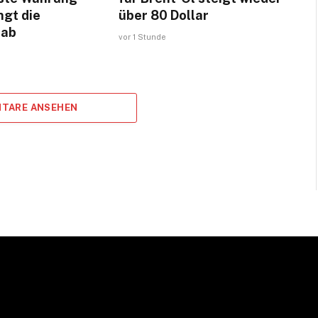
ngt die
über 80 Dollar
 ab
vor 1 Stunde
TARE ANSEHEN