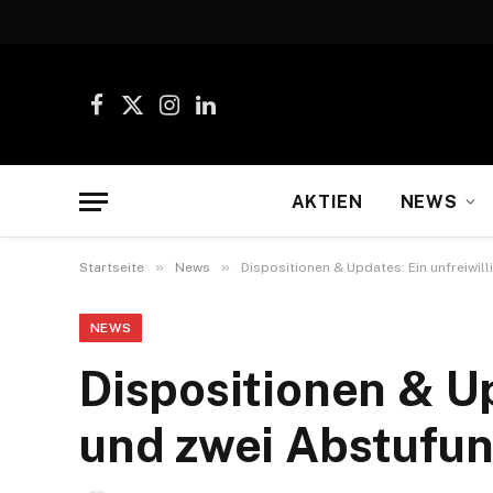
Facebook
X
Instagram
LinkedIn
(Twitter)
AKTIEN
NEWS
»
»
Startseite
News
Dispositionen & Updates: Ein unfreiwi
NEWS
Dispositionen & Up
und zwei Abstufu