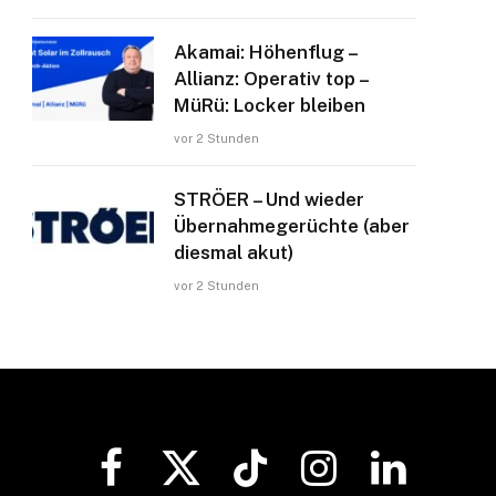
Akamai: Höhenflug –
Allianz: Operativ top –
MüRü: Locker bleiben
vor 2 Stunden
STRÖER – Und wieder
Übernahmegerüchte (aber
diesmal akut)
vor 2 Stunden
Facebook
X
TikTok
Instagram
LinkedIn