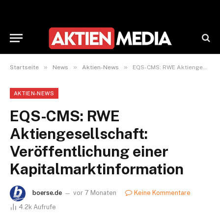
»
»
»
Startseite
News
Aktien-News
EQS-CMS: RWE Aktiengesellschaft: Veröffentlichung einer Kapitalmarktinformation
AKTIEN-NEWS
EQS-CMS: RWE
Aktiengesellschaft:
Veröffentlichung einer
Kapitalmarktinformation
boerse.de
vor 7 Monaten
Keine Kommentare
4.2k
Aufrufe