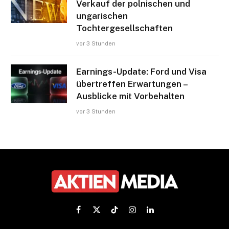
Verkauf der polnischen und
ungarischen
Tochtergesellschaften
vor 3 Stunden
Earnings-Update: Ford und Visa
übertreffen Erwartungen –
Ausblicke mit Vorbehalten
vor 3 Stunden
Facebook
X
TikTok
Instagram
LinkedIn
(Twitter)