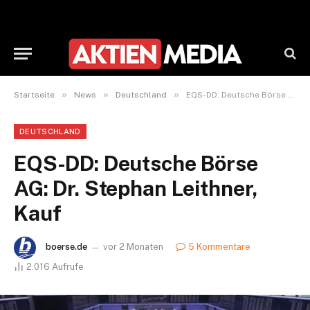
»
»
»
Startseite
News
Deutschland
EQS-DD: Deutsche Börse AG: Dr. Stephan Leithner, Kauf
DEUTSCHLAND
EQS-DD: Deutsche Börse
AG: Dr. Stephan Leithner,
Kauf
boerse.de
vor 2 Monaten
5 Kommentare
2.016
Aufrufe