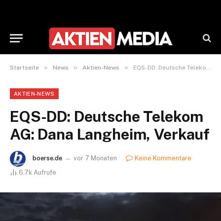
»
»
»
Startseite
News
Aktien-News
EQS-DD: Deutsche Telekom AG: Dana Langheim, Verkauf
AKTIEN-NEWS
EQS-DD: Deutsche Telekom
AG: Dana Langheim, Verkauf
boerse.de
vor 7 Monaten
Keine Kommentare
6.7k
Aufrufe