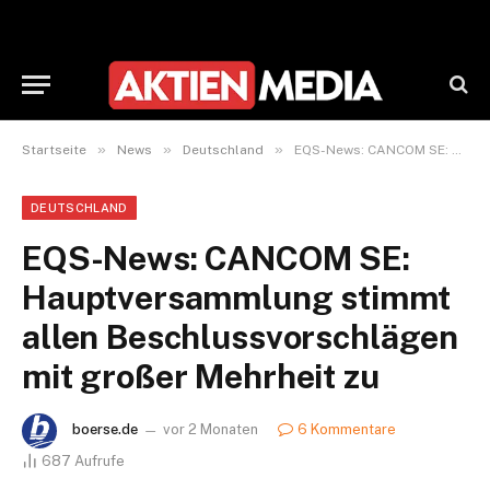
»
»
»
Startseite
News
Deutschland
EQS-News: CANCOM SE: Hauptversammlung stimmt allen Beschlussvorschlägen mit großer Mehrheit zu
DEUTSCHLAND
EQS-News: CANCOM SE:
Hauptversammlung stimmt
allen Beschlussvorschlägen
mit großer Mehrheit zu
boerse.de
vor 2 Monaten
6 Kommentare
687
Aufrufe