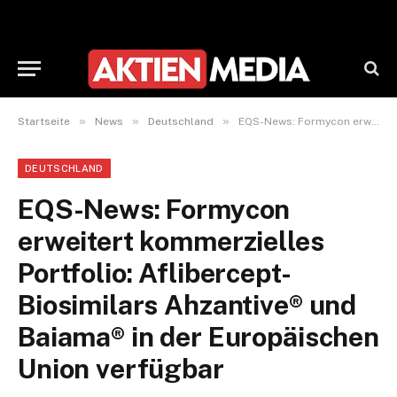
»
»
»
Startseite
News
Deutschland
EQS-News: Formycon erweitert kommerzielles Portfolio: Aflibercept-Biosimilars Ahzantive® und Baiama® in der Europäischen Union verfügbar
DEUTSCHLAND
EQS-News: Formycon
erweitert kommerzielles
Portfolio: Aflibercept-
Biosimilars Ahzantive® und
Baiama® in der Europäischen
Union verfügbar