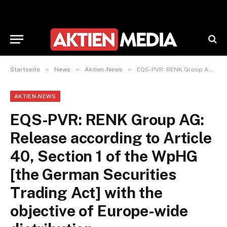
»
»
»
Startseite
News
Aktien-News
EQS-PVR: RENK Group AG: Release according to Article 40, Section 1 of the WpHG [the German Securities Trading Act] with the objective of Europe-wide distribution
AKTIEN-NEWS
EQS-PVR: RENK Group AG:
Release according to Article
40, Section 1 of the WpHG
[the German Securities
Trading Act] with the
objective of Europe-wide