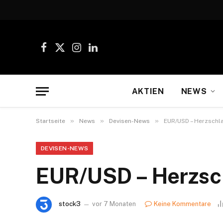
Facebook
X
Instagram
LinkedIn
(Twitter)
AKTIEN
NEWS
»
»
»
Startseite
News
Devisen-News
EUR/USD – Herzschl
DEVISEN-NEWS
EUR/USD – Herzsc
stock3
vor 7 Monaten
Keine Kommentare