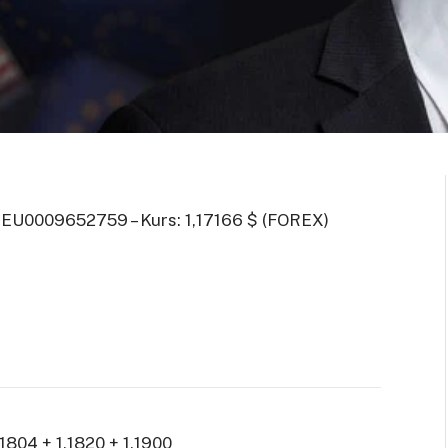
 EU0009652759 – Kurs: 1,17166 $ (FOREX)
1804 + 1,1820 + 1,1900