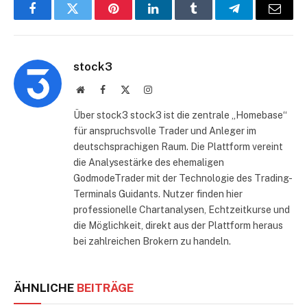
Facebook
Twitter
Pinterest
LinkedIn
Tumblr
Telegram
E-
Mail
stock3
Website
Facebook
X
Instagram
(Twitter)
Über stock3 stock3 ist die zentrale „Homebase“
für anspruchsvolle Trader und Anleger im
deutschsprachigen Raum. Die Plattform vereint
die Analysestärke des ehemaligen
GodmodeTrader mit der Technologie des Trading-
Terminals Guidants. Nutzer finden hier
professionelle Chartanalysen, Echtzeitkurse und
die Möglichkeit, direkt aus der Plattform heraus
bei zahlreichen Brokern zu handeln.
ÄHNLICHE
BEITRÄGE