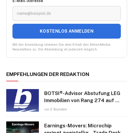
E-Mail-Adresse
KOSTENLOS ANMELDEN
Mit der Anmeldung stimmen Sie dem Erhalt des AktienMedia-
Newsletters zu. Die Abmeldung ist jederzeit möglich.
EMPFEHLUNGEN DER REDAKTION
BOTSI®-Advisor Abstufung LEG
Immobilien von Rang 274 auf …
vor 2 Stunden
Earnings-Movers: Microchip
springt zweistellig – Trade Desk