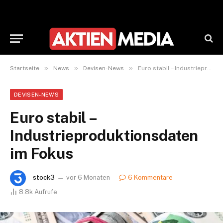
»
»
»
Startseite
News
Devisen-News
Euro stabil – Industrieproduktionsdaten im Fokus
DEVISEN-NEWS
Euro stabil –
Industrieproduktionsdaten
im Fokus
stock3
vor 6 Monaten
6 Kommentare
8.8k
Aufrufe