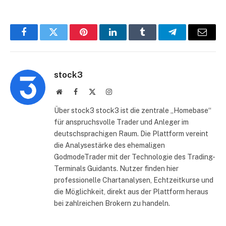
Facebook
Twitter
Pinterest
LinkedIn
Tumblr
Telegram
E-
Mail
stock3
Website
Facebook
X
Instagram
(Twitter)
Über stock3 stock3 ist die zentrale „Homebase“
für anspruchsvolle Trader und Anleger im
deutschsprachigen Raum. Die Plattform vereint
die Analysestärke des ehemaligen
GodmodeTrader mit der Technologie des Trading-
Terminals Guidants. Nutzer finden hier
professionelle Chartanalysen, Echtzeitkurse und
die Möglichkeit, direkt aus der Plattform heraus
bei zahlreichen Brokern zu handeln.