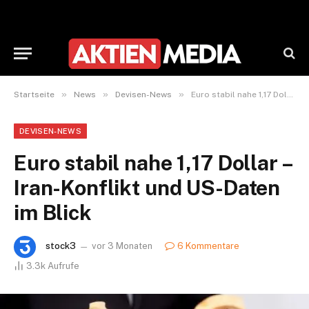
»
»
»
Startseite
News
Devisen-News
Euro stabil nahe 1,17 Dollar – Iran-Konflikt und US-Daten im Blick
DEVISEN-NEWS
Euro stabil nahe 1,17 Dollar –
Iran-Konflikt und US-Daten
im Blick
stock3
vor 3 Monaten
6 Kommentare
3.3k
Aufrufe