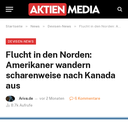
»
»
»
Startseite
News
Devisen-News
Flucht in den Norden: Amerikaner wandern scharenweise nach Kanada aus
DEVISEN-NEWS
Flucht in den Norden:
Amerikaner wandern
scharenweise nach Kanada
aus
Ariva.de
vor 2 Monaten
6 Kommentare
8.7k
Aufrufe