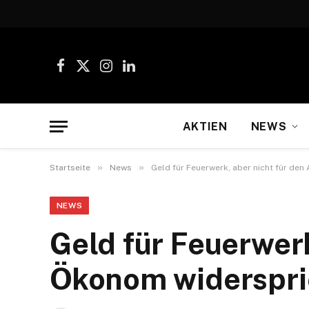
Facebook
X
Instagram
LinkedIn
(Twitter)
AKTIEN
NEWS
»
»
Startseite
News
Geld für Feuerwerk, aber nicht für de
NEWS
Geld für Feuerwerk
Ökonom widerspri