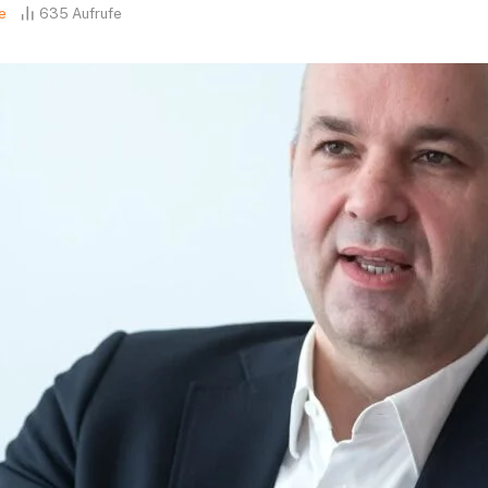
e
635
Aufrufe