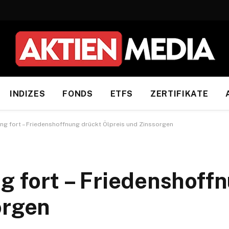
INDIZES
FONDS
ETFS
ZERTIFIKATE
ng fort – Friedenshoffnung drückt Ölpreis und Zinssorgen
g fort – Friedenshoff
orgen