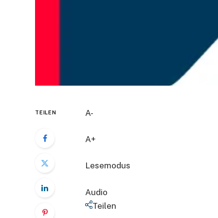
A-
TEILEN
A+
Lesemodus
Audio
Teilen