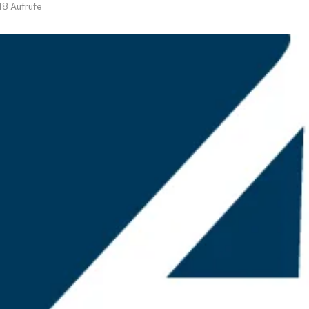
48
Aufrufe