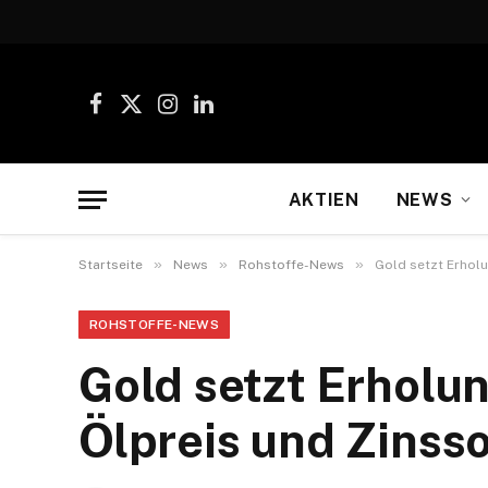
Facebook
X
Instagram
LinkedIn
(Twitter)
AKTIEN
NEWS
»
»
»
Startseite
News
Rohstoffe-News
Gold setzt Erholu
ROHSTOFFE-NEWS
Gold setzt Erholun
Ölpreis und Zinss