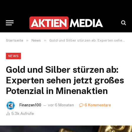
»
»
Startseite
News
Gold und Silber stürzen ab: Experten sehen jetzt großes Potenzial in Minenaktien
NEWS
Gold und Silber stürzen ab:
Experten sehen jetzt großes
Potenzial in Minenaktien
Finanzen100
vor 6 Monaten
6 Kommentare
5.3k
Aufrufe