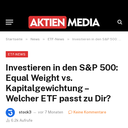
»
»
»
Startseite
News
ETF-News
Investieren in den S&P 500: Equal Weight vs. Kapitalgewichtung – Welcher ETF passt zu Dir?
ETF-NEWS
Investieren in den S&P 500:
Equal Weight vs.
Kapitalgewichtung –
Welcher ETF passt zu Dir?
stock3
vor 7 Monaten
Keine Kommentare
6.2k
Aufrufe