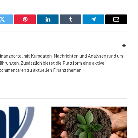
k
Twitter
Pinterest
LinkedIn
Tumblr
Telegram
E-
Mail
Websit
 Finanzportal mit Kursdaten, Nachrichten und Analysen rund um
hrungen. Zusätzlich bietet die Plattform eine aktive
kommentaren zu aktuellen Finanzthemen.