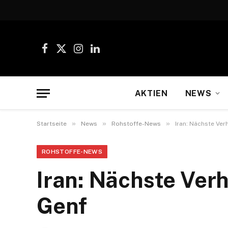
Facebook
X
Instagram
LinkedIn
(Twitter)
AKTIEN
NEWS
»
»
»
Startseite
News
Rohstoffe-News
Iran: Nächste Ve
ROHSTOFFE-NEWS
Iran: Nächste Ver
Genf