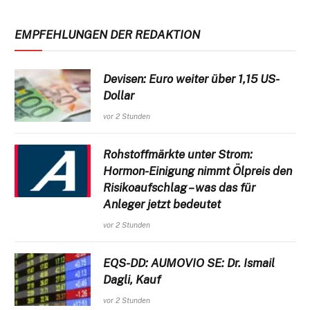
EMPFEHLUNGEN DER REDAKTION
Devisen: Euro weiter über 1,15 US-
Dollar
vor 2 Stunden
Rohstoffmärkte unter Strom:
Hormon-Einigung nimmt Ölpreis den
Risikoaufschlag – was das für
Anleger jetzt bedeutet
vor 2 Stunden
EQS-DD: AUMOVIO SE: Dr. Ismail
Dagli, Kauf
vor 2 Stunden