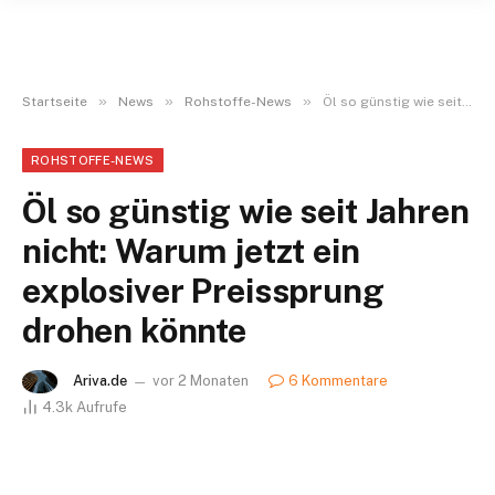
»
»
»
Startseite
News
Rohstoffe-News
Öl so günstig wie seit Jahren nicht: Warum jetzt ein explosiver Preissprung drohen könnte
ROHSTOFFE-NEWS
Öl so günstig wie seit Jahren
nicht: Warum jetzt ein
explosiver Preissprung
drohen könnte
Ariva.de
vor 2 Monaten
6 Kommentare
4.3k
Aufrufe