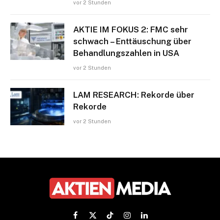
vor 2 Stunden
AKTIE IM FOKUS 2: FMC sehr
schwach – Enttäuschung über
Behandlungszahlen in USA
vor 2 Stunden
LAM RESEARCH: Rekorde über
Rekorde
vor 2 Stunden
Facebook
X
TikTok
Instagram
LinkedIn