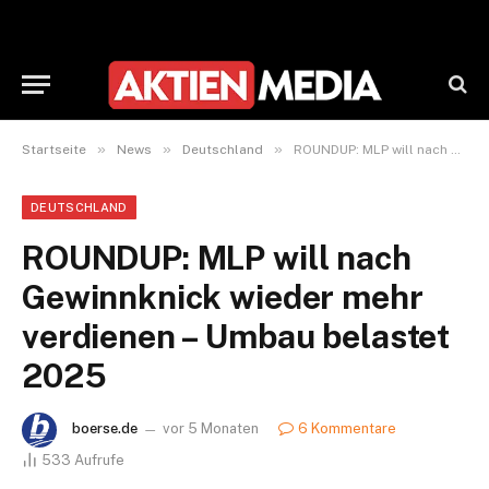
»
»
»
Startseite
News
Deutschland
ROUNDUP: MLP will nach Gewinnknick wieder mehr verdienen – Umbau belastet 2025
DEUTSCHLAND
ROUNDUP: MLP will nach
Gewinnknick wieder mehr
verdienen – Umbau belastet
2025
boerse.de
vor 5 Monaten
6 Kommentare
533
Aufrufe