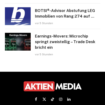
BOTSI®-Advisor Abstufung LEG
Immobilien von Rang 274 auf …
vor 5 Stunden
Earnings-Movers: Microchip
springt zweistellig – Trade Desk
bricht ein
vor 5 Stunden
Facebook
X
TikTok
Instagram
LinkedIn