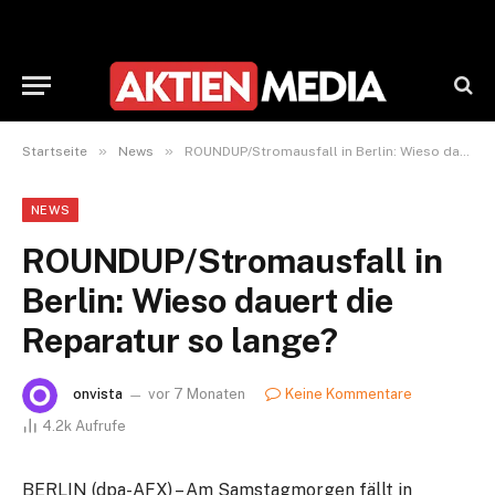
»
»
Startseite
News
ROUNDUP/Stromausfall in Berlin: Wieso dauert die Reparatur so lange?
NEWS
ROUNDUP/Stromausfall in
Berlin: Wieso dauert die
Reparatur so lange?
onvista
vor 7 Monaten
Keine Kommentare
4.2k
Aufrufe
BERLIN (dpa-AFX) – Am Samstagmorgen fällt in