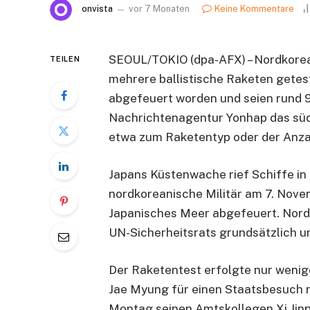
onvista
vor 7 Monaten
Keine Kommentare
SEOUL/TOKIO (dpa-AFX) – Nordkore
TEILEN
mehrere ballistische Raketen getes
abgefeuert worden und seien rund 90
Nachrichtenagentur Yonhap das südk
etwa zum Raketentyp oder der Anzah
Japans Küstenwache rief Schiffe in 
nordkoreanische Militär am 7. Nove
Japanisches Meer abgefeuert. Nord
UN-Sicherheitsrats grundsätzlich u
Der Raketentest erfolgte nur weni
Jae Myung für einen Staatsbesuch n
Montag seinen Amtskollegen Xi Jinp