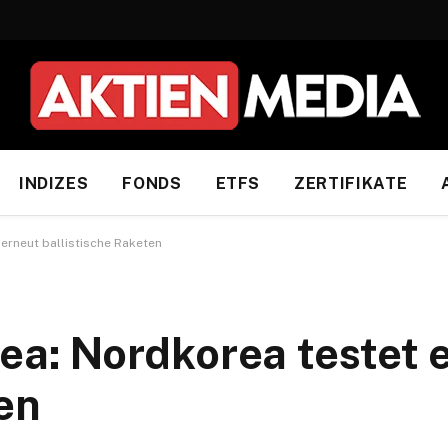
INDIZES
FONDS
ETFS
ZERTIFIKATE
rneut ballistische Raketen
: Nordkorea testet 
en