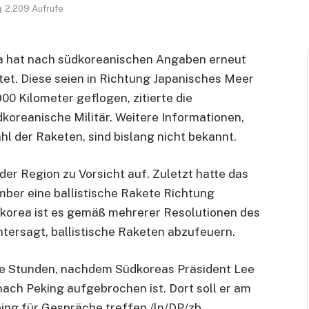
2.209
Aufrufe
a hat nach südkoreanischen Angaben erneut
tet. Diese seien in Richtung Japanisches Meer
0 Kilometer geflogen, zitierte die
oreanische Militär. Weitere Informationen,
l der Raketen, sind bislang nicht bekannt.
der Region zu Vorsicht auf. Zuletzt hatte das
mber eine ballistische Rakete Richtung
korea ist es gemäß mehrerer Resolutionen des
ntersagt, ballistische Raketen abzufeuern.
ge Stunden, nachdem Südkoreas Präsident Lee
ach Peking aufgebrochen ist. Dort soll er am
ing für Gespräche treffen./ln/DP/zb