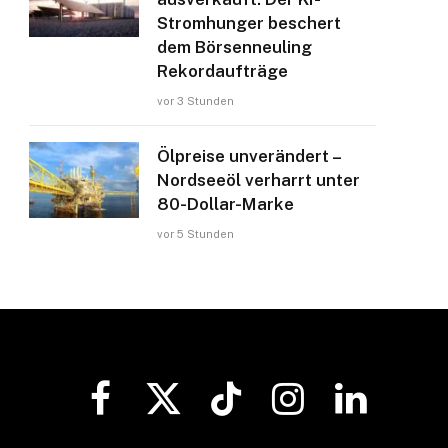
Stromhunger beschert
dem Börsenneuling
Rekordaufträge
vor 3 Stunden
Ölpreise unverändert –
Nordseeöl verharrt unter
80-Dollar-Marke
vor 5 Stunden
Facebook
X
TikTok
Instagram
LinkedIn
(Twitter)