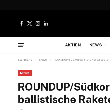
Facebook
X
Instagram
LinkedIn
(Twitter)
AKTIEN
NEWS
»
»
Startseite
News
ROUNDUP/Südkorea: Nordkorea testet e
NEWS
ROUNDUP/Südkorea
ballistische Raket