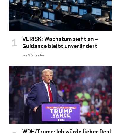
VERISK: Wachstum zieht an –
Guidance bleibt unverändert
vor 2 Stunden
WDH/Trump: Ich würde lieber Deal