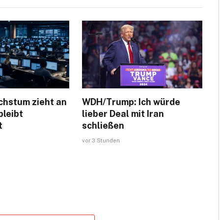
chstum zieht an
WDH/Trump: Ich würde
bleibt
lieber Deal mit Iran
t
schließen
vor 3 Stunden